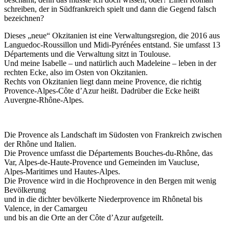
schreiben, der in Südfrankreich spielt und dann die Gegend falsch
bezeichnen?
Dieses „neue“ Okzitanien ist eine Verwaltungsregion, die 2016 aus
Languedoc-Roussillon und Midi-Pyrénées entstand. Sie umfasst 13
Départements und die Verwaltung sitzt in Toulouse.
Und meine Isabelle – und natürlich auch Madeleine – leben in der
rechten Ecke, also im Osten von Okzitanien.
Rechts von Okzitanien liegt dann meine Provence, die richtig
Provence-Alpes-Côte d’Azur heißt. Dadrüber die Ecke heißt
Auvergne-Rhône-Alpes.
Die Provence als Landschaft im Südosten von Frankreich zwischen
der Rhône und Italien.
Die Provence umfasst die Départements Bouches-du-Rhône, das
Var, Alpes-de-Haute-Provence und Gemeinden im Vaucluse,
Alpes-Maritimes und Hautes-Alpes.
Die Provence wird in die Hochprovence in den Bergen mit wenig
Bevölkerung
und in die dichter bevölkerte Niederprovence im Rhônetal bis
Valence, in der Camargeu
und bis an die Orte an der Côte d’Azur aufgeteilt.