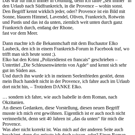
Das war für mich immer in Ordnung, denn ich fahre „seit immer“ in
den Urlaub nach Südfrankreich, in die Provence – wohin sonst.
Den Begriff kennt wirklich jeder, oder? Provence ist ein Bild mit
Sonne, blauem Himmel, Lavendel, Oliven, Frankreich, Rotwein
und Pastis und das ist da unten, ziemlich weit unten durch ganz
Frankreich durch, entlang der Rhone,
fast vor dem Meer.
Dann machte ich die Bekanntschaft mit dem Buchautor Elko
Laubeck, den ich in einem Frankreich-Forum in Facebook traf, wo
trifft man sich heute sonst ;).
Elko hat den Krimi „Polizeidienst en francais“ geschrieben –
Untertitel „Die Schleusenwärterin von Agde“ und kennt sich sehr
gut im Süden aus.
Und durch ihn wurde ich in meinem Seelenfrieden gestört, denn
mein Buch handelt nicht in der Provence, ich fahre auch im Urlaub
dort nicht hin, – Trotzdem DANKE Elko.
… sondern ich fahre, wie auch Isabelle in dem Roman, nach
Okzitanien.
An diesen Gedanken, diese Vorstellung, diesen neuen Begriff
musste ich mich erst gewöhnen. Eigentlich ist er auch noch nicht
verinnerlicht, denn seit 40 Jahren ist „das da unten“ für mich die
Provence.
Was aber nicht korrekt ist. Was mich auf der anderen Seite auch
beschämt, denn das müsste ich doch wissen, oder? Einen Roman