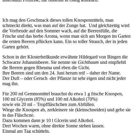
Ich mag den Geschmack dieses tollen Knospenmittels, man
schmeckt direkt, was man auf der Zunge hat. Und gleichzeitig wird
die Vorfreude auf den Sommer wach, auf die Beerenfülle, die
Frische und das herbe Aroma, wenn man sich am Morgen im Garten
die ersten Beeren pflücken kann. Ein so toller Strauch, der in jeden
Garten gehört.
Schon in der Klosterheilkunde erwähnte Hildegard von Bingen die
Schwarze Johannisbeere. Sie nennte sie
Gichtbaum
und empfiehtl
die Beeren gegen Rheuma und eben die Gicht.
Ihre Beeren sind um den 24. Juni herum reif – daher der Name.
Der Duft – oder Geruch -der Pflanze ist sehr eigen und nicht jeder
mag ihn.
Für 200 ml Gemmomittel brauchst du etwa 1 g frische Knospen,
100 ml Glycerin (85%) und 100 ml Alkohol (70%)
sowie ein 20 ml – Tropffläschchen zum Abfüllen.
Wiege die Knospen ab, zerkleinere sie (kleinschneiden) und gebe sie
in das Fläschcne.
Dazu kommen dann je 10 l Glcerin und Alkohol.
Drei Wochen warm, ohne direkte Sonne stehen lassen.
Einmal am Tag schütteln.