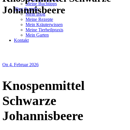
Meine Buchtipps
Johannisbeere
Blog & mehr
Mein Blog
Meine Rezepte
Mein Kräuterwissen
Meine Tierheilpraxis
Mein Garten
Kontakt
On 4. Februar 2026
Knospenmittel
Schwarze
Johannisbeere